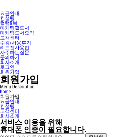
요금안내
컨설팅
컬럼&북
마케팅필도서
마케팅도서요약
고객센터
수강/사용후기
리드젠사용법
자주하는질문
문의하기
회사소개
로그인
회원가입
회원가입
Menu Description
home
회원가입
요금안내
컨설팅
고객센터
회사소개
서비스 이용을 위해
휴대폰 인증
이 필요합니다.